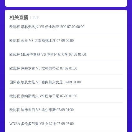
相关直播
LIVE
欧冠杯 塔林弗洛拉 VS 伊比利亚1999
07-09 00:00
欧协联 兹拉 VS 古泰斯拖比度
07-09 00:00
欧冠杯 ML麦克斯林 VS 克拉约瓦大学
07-09 01:00
欧冠杯 佩特罗古 VS 埃格纳蒂亚
07-09 01:00
国际赛 埃及女足 VS 塞内加尔女足
07-09 01:00
欧协联 康纳斯码头 VS 巴尔干尼
07-09 01:30
欧协联 迪弗当日 VS 埃尔维斯
07-09 01:30
WNBA 多伦多节奏 VS 女武神
07-09 07:00