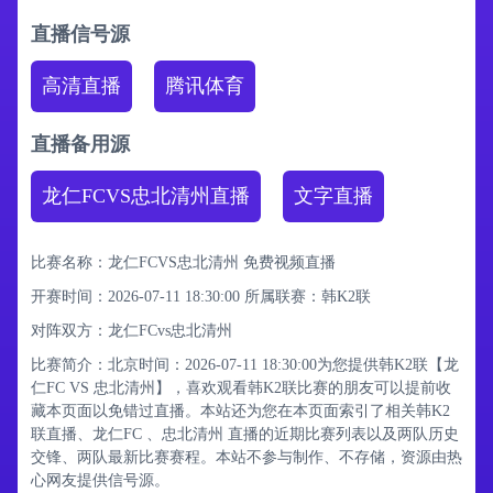
直播信号源
高清直播
腾讯体育
直播备用源
龙仁FCVS忠北清州直播
文字直播
比赛名称：龙仁FCVS忠北清州 免费视频直播
开赛时间：2026-07-11 18:30:00
所属联赛：
韩K2联
对阵双方：龙仁FCvs忠北清州
比赛简介：北京时间：2026-07-11 18:30:00为您提供韩K2联【龙
仁FC VS 忠北清州】，喜欢观看韩K2联比赛的朋友可以提前收
藏本页面以免错过直播。本站还为您在本页面索引了相关韩K2
联直播、龙仁FC 、忠北清州 直播的近期比赛列表以及两队历史
交锋、两队最新比赛赛程。本站不参与制作、不存储，资源由热
心网友提供信号源。