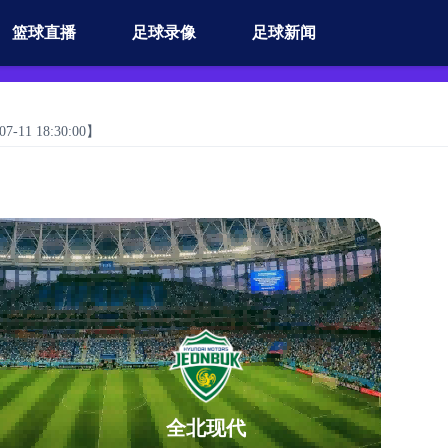
篮球直播
足球录像
足球新闻
11 18:30:00】
全北现代