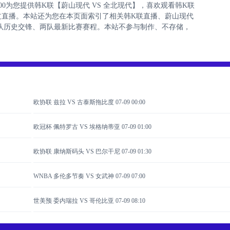
8:30:00为您提供韩K联【蔚山现代 VS 全北现代】，喜欢观看韩K联
过直播。本站还为您在本页面索引了相关韩K联直播、蔚山现代
队历史交锋、两队最新比赛赛程。本站不参与制作、不存储，
欧协联 兹拉 VS 古泰斯拖比度
07-09 00:00
欧冠杯 佩特罗古 VS 埃格纳蒂亚
07-09 01:00
欧协联 康纳斯码头 VS 巴尔干尼
07-09 01:30
WNBA 多伦多节奏 VS 女武神
07-09 07:00
世美预 委内瑞拉 VS 哥伦比亚
07-09 08:10