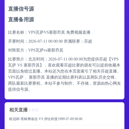
直播信号源
直播备用源
比赛名称：VPS瓦萨VS塞那乔其 免费视频直播
开赛时间：2026-07-11 00:00:00
所属联赛：
芬超
对阵双方：VPS瓦萨vs塞那乔其
比赛简介：北京时间：2026-07-11 00:00:00为您提供芬超【VPS
瓦萨 VS 塞那乔其】，喜欢观看芬超比赛的朋友可以提前收藏本
页面以免错过直播。本站还为您在本页面索引了相关芬超直播、
VPS瓦萨 、塞那乔其 直播的近期比赛列表以及两队历史交锋、
两队最新比赛赛程。本站不参与制作、不存储，资源由热心网友
提供信号源。
相关直播
LIVE
欧冠杯 塔林弗洛拉 VS 伊比利亚1999
07-09 00:00