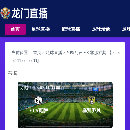
首页
足球直播
篮球直播
足球录像
足
当前位置：
首页
>
足球直播
>
VPS瓦萨 VS 塞那乔其 【2026-
07-11 00:00:00】
芬超
芬超 2026-07-11 00:00:00
VPS瓦萨
塞那乔其