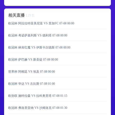
相关直播
LIVE
欧冠杯 阿拉拉特亚美尼亚 VS 里加FC
07-08 00:00
欧冠杯 考诺萨基列斯 VS 德利塔
07-08 00:00
欧冠杯 林肯红魔 VS 伊斯卡尔德斯
07-08 00:00
欧冠杯 萨巴赫 VS 新圣徒
07-08 00:00
世界杯 阿根廷 VS 埃及
07-08 00:00
欧冠杯 华达 VS 古比斯
07-08 01:00
欧协联 施特拉森 VS 拉科奥里塔
07-08 01:15
欧冠杯 弗洛里亚纳 VS 沙姆洛克
07-08 01:30