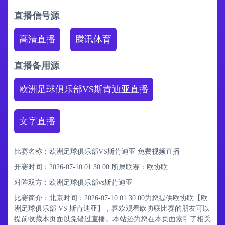
直播信号源
高清直播
腾讯体育
直播备用源
欧洲足球俱乐部VS斯肯迪亚直播
文字直播
比赛名称：欧洲足球俱乐部VS斯肯迪亚 免费视频直播
开赛时间：2026-07-10 01:30:00
所属联赛：
欧协联
对阵双方：欧洲足球俱乐部vs斯肯迪亚
比赛简介：北京时间：2026-07-10 01:30:00为您提供欧协联【欧
洲足球俱乐部 VS 斯肯迪亚】，喜欢观看欧协联比赛的朋友可以
提前收藏本页面以免错过直播。本站还为您在本页面索引了相关