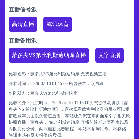
直播信号源
高清直播
腾讯体育
直播备用源
蒙多夫VS第比利斯迪纳摩直播
文字直播
比赛名称：蒙多夫VS第比利斯迪纳摩 免费视频直播
开赛时间：2026-07-10 01:15:00
所属联赛：
欧协联
对阵双方：蒙多夫vs第比利斯迪纳摩
比赛简介：北京时间：2026-07-10 01:15:00为您提供欧协联【蒙
多夫 VS 第比利斯迪纳摩】，喜欢观看欧协联比赛的朋友可以提
前收藏本页面以免错过直播。本站还为您在本页面索引了相关欧
协联直播、蒙多夫 、第比利斯迪纳摩 直播的近期比赛列表以及
两队历史交锋、两队最新比赛赛程。本站不参与制作、不存储，
资源由热心网友提供信号源。