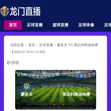
首页
足球直播
篮球直播
足球录像
足
当前位置：
首页
>
足球直播
>
蒙多夫 VS 第比利斯迪纳摩
【2026-07-10 01:15:00】
欧协联
欧协联 2026-07-10 01:15:00
蒙多夫
第比利斯迪纳摩