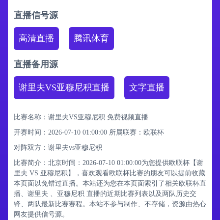
直播信号源
高清直播
腾讯体育
直播备用源
谢里夫VS亚穆尼积直播
文字直播
比赛名称：谢里夫VS亚穆尼积 免费视频直播
开赛时间：2026-07-10 01:00:00
所属联赛：
欧联杯
对阵双方：谢里夫vs亚穆尼积
比赛简介：北京时间：2026-07-10 01:00:00为您提供欧联杯【谢
里夫 VS 亚穆尼积】，喜欢观看欧联杯比赛的朋友可以提前收藏
本页面以免错过直播。本站还为您在本页面索引了相关欧联杯直
播、谢里夫 、亚穆尼积 直播的近期比赛列表以及两队历史交
锋、两队最新比赛赛程。本站不参与制作、不存储，资源由热心
网友提供信号源。