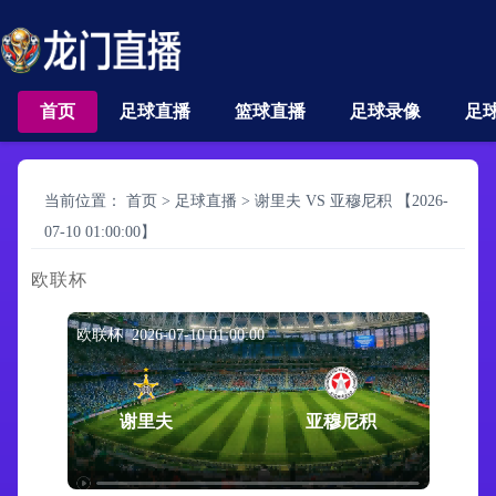
首页
足球直播
篮球直播
足球录像
足
当前位置：
首页
>
足球直播
>
谢里夫 VS 亚穆尼积 【2026-
07-10 01:00:00】
欧联杯
欧联杯 2026-07-10 01:00:00
谢里夫
亚穆尼积