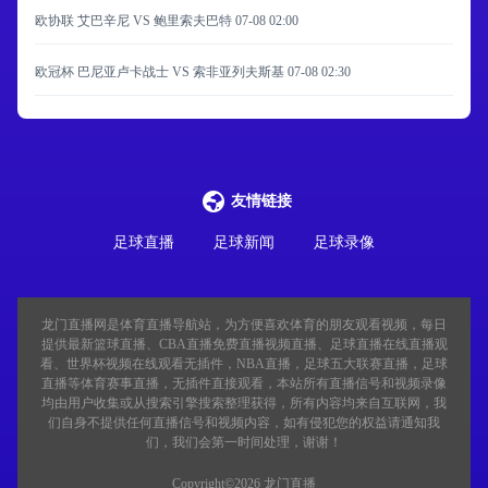
欧协联 艾巴辛尼 VS 鲍里索夫巴特
07-08 02:00
欧冠杯 巴尼亚卢卡战士 VS 索非亚列夫斯基
07-08 02:30
友情链接
足球直播
足球新闻
足球录像
龙门直播网
是体育直播导航站，为方便喜欢体育的朋友观看视频，每日
提供最新篮球直播、CBA直播免费直播视频直播、足球直播在线直播观
看、世界杯视频在线观看无插件，NBA直播，足球五大联赛直播，足球
直播等体育赛事直播，无插件直接观看，本站所有直播信号和视频录像
均由用户收集或从搜索引擎搜索整理获得，所有内容均来自互联网，我
们自身不提供任何直播信号和视频内容，如有侵犯您的权益请通知我
们，我们会第一时间处理，谢谢！
Copyright©2026 龙门直播