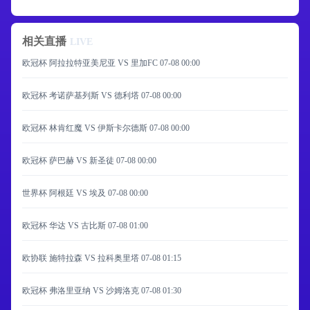
相关直播
LIVE
欧冠杯 阿拉拉特亚美尼亚 VS 里加FC
07-08 00:00
欧冠杯 考诺萨基列斯 VS 德利塔
07-08 00:00
欧冠杯 林肯红魔 VS 伊斯卡尔德斯
07-08 00:00
欧冠杯 萨巴赫 VS 新圣徒
07-08 00:00
世界杯 阿根廷 VS 埃及
07-08 00:00
欧冠杯 华达 VS 古比斯
07-08 01:00
欧协联 施特拉森 VS 拉科奥里塔
07-08 01:15
欧冠杯 弗洛里亚纳 VS 沙姆洛克
07-08 01:30