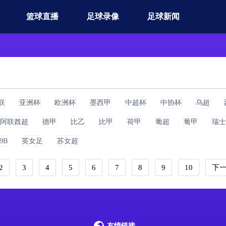
篮球直播
足球录像
足球新闻
联
亚洲杯
欧洲杯
墨西甲
中超杯
中协杯
乌超
阿联酋超
德甲
比乙
比甲
荷甲
葡超
葡甲
瑞士
9B
英女足
苏女超
2
3
4
5
6
7
8
9
10
下
友情链接