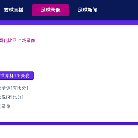
篮球直播
足球录像
足球新闻
vs哥伦比亚 全场录像
世界杯1/8决赛
全场录像[有比分]
录像[有比分]
全场录像