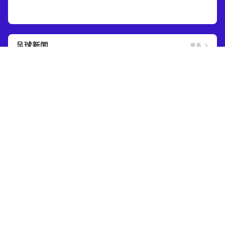
足球新闻
更多
毛伟杰只跟浙江队这位王牌换了球
陈蒲这出戏，演了快十年，总算等
衣？王钰栋还专门发了条动态纪念
到韩鹏这个“懂他”的人？
因凡蒂诺怒了：15页长文回击世界
湘超株洲队主场首秀要来啦！开票
杯批评者，你们被仇恨吞噬了？
时间定了
今晚还能进球吗？梅西7场8球4助，
宜昌东阳光队主场迎战天门，9.9元
场均参与！
球票明日下午开抢！
绝杀一刻阿根廷解说疯了：足球是
孤胆英雄梅西扛着阿根廷前进？劳
你们发明的，但激情和斗志我们包
塔罗和小蜘蛛，你们在哪儿？
了
足球录像
更多