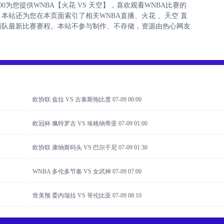
:00:00为您提供WNBA【火花 VS 天空】，喜欢观看WNBA比赛的
本站还为您在本页面索引了相关WNBA直播、火花 、天空 直
两队最新比赛赛程。本站不参与制作、不存储，资源由热心网友
欧协联 兹拉 VS 古泰斯拖比度
07-09 00:00
欧冠杯 佩特罗古 VS 埃格纳蒂亚
07-09 01:00
欧协联 康纳斯码头 VS 巴尔干尼
07-09 01:30
WNBA 多伦多节奏 VS 女武神
07-09 07:00
世美预 委内瑞拉 VS 哥伦比亚
07-09 08:10