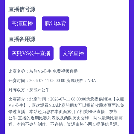
直播信号源
高清直播
腾讯体育
直播备用源
灰熊VS公牛直播
文字直播
比赛名称：灰熊VS公牛 免费视频直播
开赛时间：2026-07-11 08:00:00
所属联赛：
NBA
对阵双方：灰熊vs公牛
比赛简介：北京时间：2026-07-11 08:00:00为您提供NBA【灰熊
VS 公牛】，喜欢观看NBA比赛的朋友可以提前收藏本页面以免
错过直播。本站还为您在本页面索引了相关NBA直播、灰熊 、
公牛 直播的近期比赛列表以及两队历史交锋、两队最新比赛赛
程。本站不参与制作、不存储，资源由热心网友提供信号源。