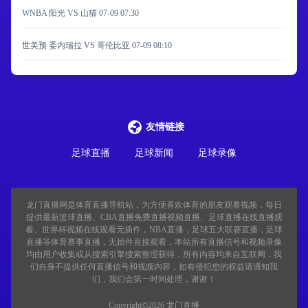
WNBA 阳光 VS 山猫
07-09 07:30
世美预 委内瑞拉 VS 哥伦比亚
07-09 08:10
友情链接
足球直播
足球新闻
足球录像
龙门直播网
是体育直播导航站，为方便喜欢体育的朋友观看视频，每日
提供最新篮球直播、CBA直播免费直播视频直播、足球直播在线直播观
看、世界杯视频在线观看无插件，NBA直播，足球五大联赛直播，足球
直播等体育赛事直播，无插件直接观看，本站所有直播信号和视频录像
均由用户收集或从搜索引擎搜索整理获得，所有内容均来自互联网，我
们自身不提供任何直播信号和视频内容，如有侵犯您的权益请通知我
们，我们会第一时间处理，谢谢！
Copyright©2026 龙门直播