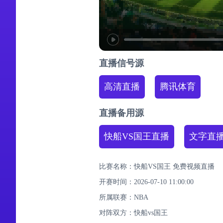
直播信号源
高清直播
腾讯体育
直播备用源
快船VS国王直播
文字直
比赛名称：快船VS国王 免费视频直播
开赛时间：2026-07-10 11:00:00
所属联赛：
NBA
对阵双方：快船vs国王